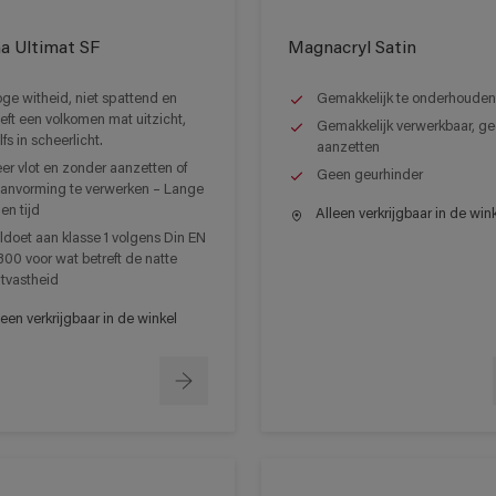
a Ultimat SF
Magnacryl Satin
ge witheid, niet spattend en
Gemakkelijk te onderhouden
eft een volkomen mat uitzicht,
Gemakkelijk verwerkbaar, g
lfs in scheerlicht.
aanzetten
er vlot en zonder aanzetten of
Geen geurhinder
anvorming te verwerken – Lange
en tijd
Alleen verkrijgbaar in de win
ldoet aan klasse 1 volgens Din EN
300 voor wat betreft de natte
ijtvastheid
een verkrijgbaar in de winkel