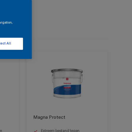
vigation,
ect All
Magna Protect
en
Extreem bestand tegen