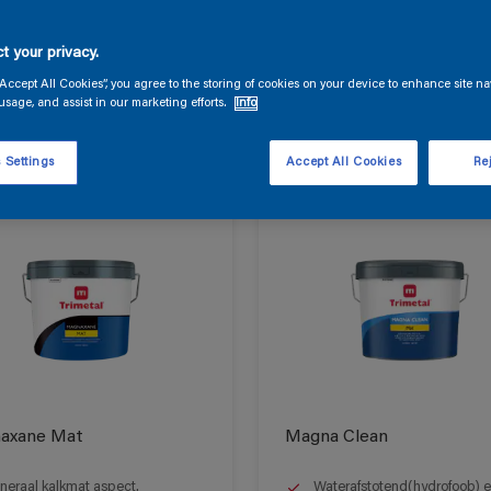
producten
t your privacy.
“Accept All Cookies”, you agree to the storing of cookies on your device to enhance site na
usage, and assist in our marketing efforts.
Info
ten gevonden
 Settings
Accept All Cookies
Rej
axane Mat
Magna Clean
neraal kalkmat aspect.
Waterafstotend(hydrofoob) 