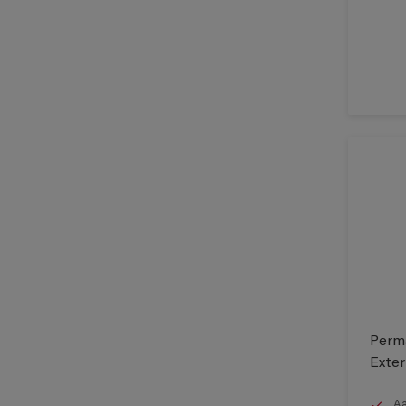
MDF
Melamine
Metaal
Muren
Non-ferrometalen (alu, zink,
koper, …)
Plafonds
Pleister
Pleisterwerk
PVC
Radiatoren
Perma
Reeds geschilderde
Exter
oppervlakken
Schrijnwerk
Aa