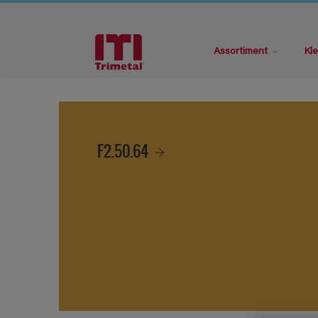
Assortiment
Kle
F2.50.64