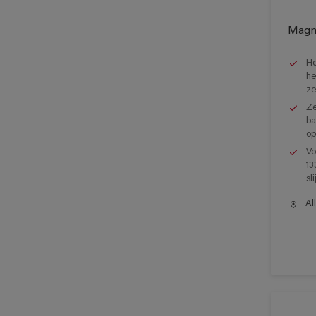
Magn
Ho
he
ze
Ze
ba
op
Vo
13
sl
All