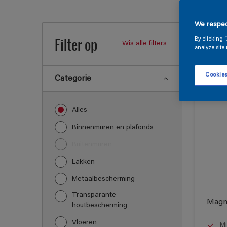
Onze 
We respec
Filter op
By clicking 
Wis alle filters
analyze site 
36
Produc
Cookies
Categorie
Alles
Binnenmuren en plafonds
Buitenmuren
Lakken
Metaalbescherming
Transparante
Magn
houtbescherming
Vloeren
Mi