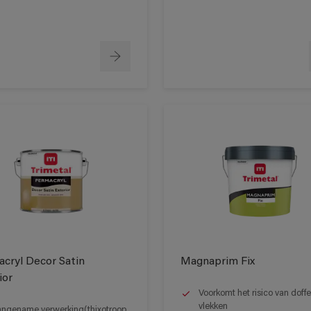
cryl Decor Satin
Magnaprim Fix
ior
Voorkomt het risico van doffe
vlekken
ngename verwerking(thixotroop,