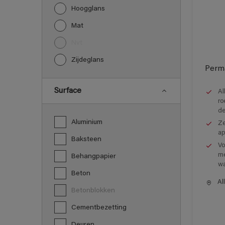
Hoogglans
Mat
nvt
Zijdeglans
Perm
Surface
Al
ro
de
Aluminium
Ze
ap
Baksteen
Vo
me
Behangpapier
wa
Beton
All
Betonblokken
Cementbezetting
Deuren