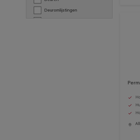
Deuromlijstingen
Ferrometaal
Former paintings- adherent
Garagepoorten
Gegalvaniseerd staal
Gevel
Gipskartonplaat, Gyproc
Perma
Glas
Glasvezelbekleding
Ho
Hu
Hout
Ho
Keramiek
All
Koper
Kunststoffen