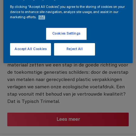
KWALITEIT
By clicking “Accept All Cookies”, you agree to the storing of cookies on your
device to enhance site navigation, analyze site usage, and assist in our
Je gekende verf nu in potten uit min. 50% gerecycleerd plastic.
marketing efforts.
Info
(Eco)logisch toch!
Cookies Settings
Een professioneel resultaat met kwaliteitsverf, dat is
de sterke wisselwerking tussen jou als schilder en
Accept All Cookies
Reject All
Trimetal. Met de introductie van de nieuwe
verpakkingen gemaakt uit minstens 50% gerecycleerd
materiaal zetten we een stap in de goede richting voor
de toekomstige generaties schilders: door de overstap
van metalen naar gerecycleerd plastic verpakkingen
verlagen we samen onze ecologische voetafdruk. Een
stap vooruit mét behoud van je vertrouwde kwaliteit?
Dat is Typisch Trimetal.
Lees meer