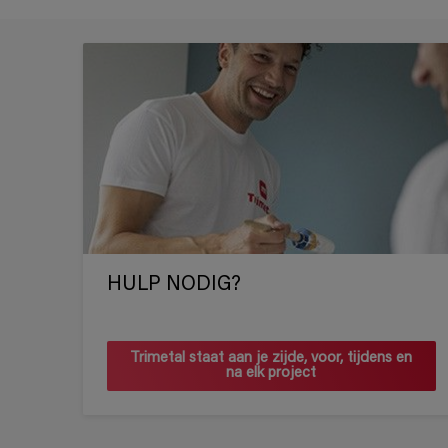
HULP NODIG?
Trimetal staat aan je zijde, voor, tijdens en
na elk project