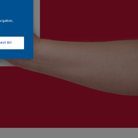
vigation,
ect All