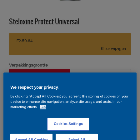
Steloxine Protect Universal
F2.50.64
Kleur wijzigen
Verpakkingsgrootte
1 L
2,5 L
We respect your privacy.
Aantal
Verfcalculator
By clicking “Accept All Cookies”, you agree to the storing of cookies on your
device to enhance site navigation, analyze site usage, and assist in our
Bereken
marketing efforts.
Info
Cookies Settings
Vind een verkooppunt