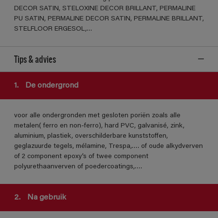
DECOR SATIN, STELOXINE DECOR BRILLANT, PERMALINE
PU SATIN, PERMALINE DECOR SATIN, PERMALINE BRILLANT,
STELFLOOR ERGESOL,…
Tips & advies
1.
De ondergrond
voor alle ondergronden met gesloten poriën zoals alle
metalen( ferro en non-ferro), hard PVC, galvanisé, zink,
aluminium, plastiek, overschilderbare kunststoffen,
geglazuurde tegels, mélamine, Trespa,…. of oude alkydverven
of 2 component epoxy’s of twee component
polyurethaanverven of poedercoatings,….
2.
Na gebruik