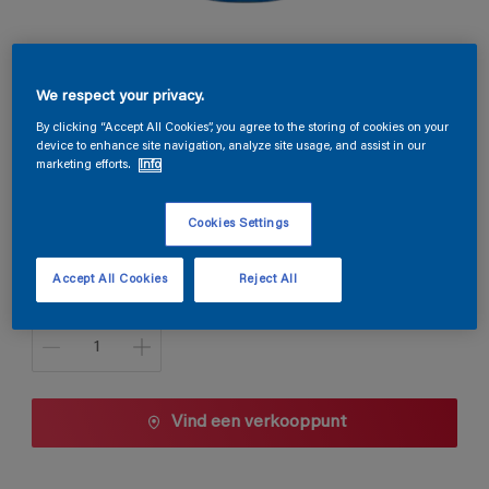
Magnacryl Prestige Mat
We respect your privacy.
By clicking “Accept All Cookies”, you agree to the storing of cookies on your
F2.50.64
device to enhance site navigation, analyze site usage, and assist in our
marketing efforts.
Info
Kleur wijzigen
Cookies Settings
1 L
Accept All Cookies
Reject All
1 L
Aantal
2,5 L
5 L
10 L
Vind een verkooppunt