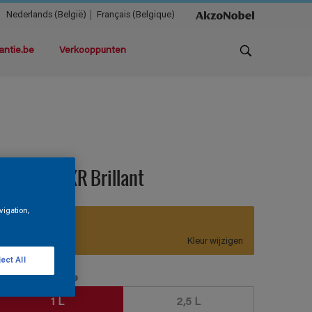
Nederlands (België)
Français (Belgique)
antie.be
Verkooppunten
ermacryl XR Brillant
vigation,
F2.50.64
Kleur wijzigen
ect All
erpakkingsgrootte
1 L
2,5 L