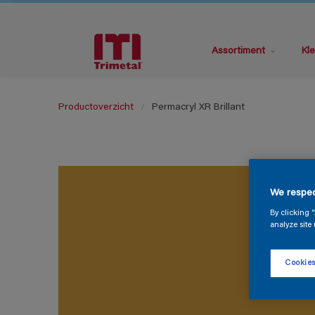
Assortiment
Kle
Productoverzicht
Permacryl XR Brillant
We respec
By clicking 
analyze site 
Cookies