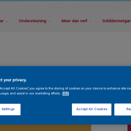
ur
Ondersteuning
Meer dan verf
Schildermetgar
P
t your privacy.
“Accept All Cookies”, you agree to the storing of cookies on your device to enhance site na
usage, and assist in our marketing efforts.
Info
 Settings
Accept All Cookies
Rej
V