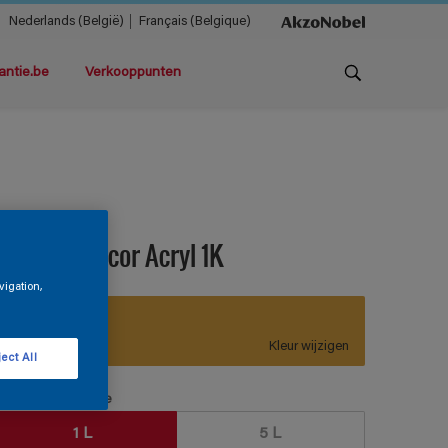
Nederlands (België)
Français (Belgique)
antie.be
Verkooppunten
telfloor Decor Acryl 1K
vigation,
F2.50.64
Kleur wijzigen
ect All
erpakkingsgrootte
1 L
5 L