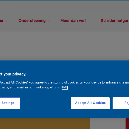
ur
Ondersteuning
Meer dan verf
Schildermetgar
S
t your privacy.
“Accept All Cookies”, you agree to the storing of cookies on your device to enhance site na
usage, and assist in our marketing efforts.
Info
 Settings
Accept All Cookies
Rej
V