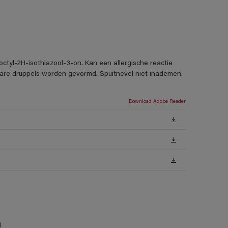
ctyl-2H-isothiazool-3-on. Kan een allergische reactie
rbare druppels worden gevormd. Spuitnevel niet inademen.
Download Adobe Reader
l