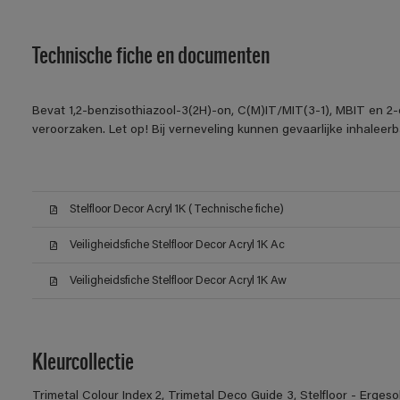
Technische fiche en documenten
Bevat 1,2-benzisothiazool-3(2H)-on, C(M)IT/MIT(3-1), MBIT en 2-o
veroorzaken. Let op! Bij verneveling kunnen gevaarlijke inhalee
Stelfloor Decor Acryl 1K (Technische fiche)
Veiligheidsfiche Stelfloor Decor Acryl 1K Ac
Veiligheidsfiche Stelfloor Decor Acryl 1K Aw
Kleurcollectie
Trimetal Colour Index 2, Trimetal Deco Guide 3, Stelfloor - Ergeso