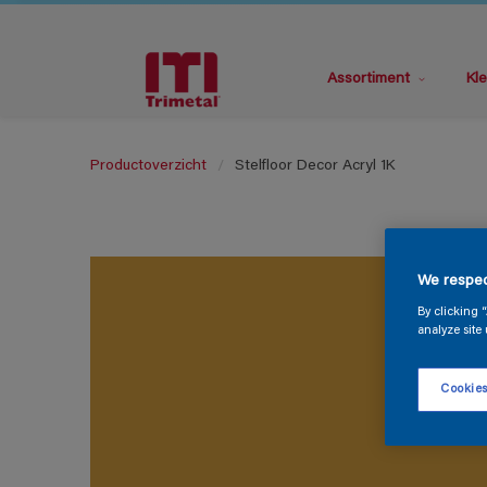
Assortiment
Kle
Productoverzicht
Stelfloor Decor Acryl 1K
We respec
By clicking 
analyze site 
Cookies