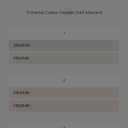
Trimetal ACC to RAL
Trimetal Colour Facade (240 kleuren)
Stelfloor - Ergesol
Trimetal Silvanol/Silvatane
1
Stelfloor Traffic Paint
ZN.00.85
DN.01.85
2
D4.03.86
CN.02.86