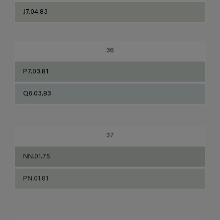
J7.04.83
36
P7.03.81
Q6.03.83
37
NN.01.75
PN.01.81
38