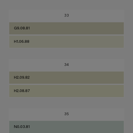
33
G9.08.81
H1.06.88
34
H2.09.82
H2.08.87
35
N0.03.81