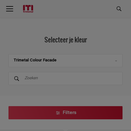
Selecteer je kleur
Trimetal Colour Facade
Trimetal
Trimetal Colour Index 2
Trimetal Deco Guide 3
Trimetal Colour Facade
Filters
ReadyMix