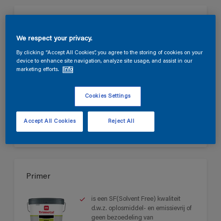
Multiprimer Aqua Protect
We respect your privacy.
Verkrijgt snel een uitstekende
By clicking “Accept All Cookies”, you agree to the storing of cookies on your
hechting op alle metalen
device to enhance site navigation, analyze site usage, and assist in our
ondergronden.
marketing efforts.
Info
Hoge dekkracht.
Goed schuurbaar.
Cookies Settings
Accept All Cookies
Reject All
Primer
is een SF(Solvent Free) kwaliteit
d.w.z. oplosmiddel- en emissievrij of
geen bezoedeling van