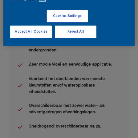
Cookies Settings
Belangrijkste voordelen
Accept All Cookies
Reject All
Allround toepassing: isolerend, roestwerend en
hechtingsprimer op de meest diverse
ondergronden.
Zeer mooie vloei en eenvoudige applicatie.
Voorkomt het doorbloeden van meeste
kleurstoffen en/of wateroplosbare
inhoudstoffen.
Overschilderbaar met zowel water- als
solventgedragen afwerkingslagen.
Sneldrogend: overschilderbaar na 2u.