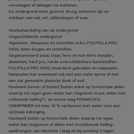
vernislagen of laklagen na matteren.
De ondergrond moet gezond, droog, coherent zijn en
ontdaan van vuil, vet, uitbloeiingen of was.
Voorbehandeling van de ondergrond
Ongeschilderde ondergrond
Algemeen- Afwassen en ontvetten m.b.v. POLYFILLA PRO
S600, laten drogen en ontstoffen.
Gegalvaniseerd staal, staal, ferro en non-ferro metalen,
aluminium, hard pvc, harde overschilderbare kunststoffen-
POLYFILLA PRO S600 onverdund gebruiken en naspoelen.
Naspoelen kan eventueel ook met een natte spons of met
een nat gemaakte pluisvrije doek of vod.
Houtwerk binnen of buiten(“buiten enkel op horizontale delen
waarop na regen geen water kan stagneren m.a.w. delen met
voldoende helling”)- de eerste laag PERMACRYL
OMNIPRIMER tot max. 10 % verdunnen met water voor een
optimale indringing.
Houtwerk buiten op horizontale delen waarop na regen
water kan stagneren of delen met onvoldoende helling-
aanbrengen van minstens 1 laag en bij voorkeur 2 lagen