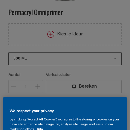
Permacryl Omniprimer
Kies je kleur
500 ML
500 ML
Aantal
Verfcalculator
930 ML
Bereken
1 L
2,5 L
Vind een verkooppunt
We respect your privacy.
2,325 L
By clicking “Accept All Cookies”, you agree to the storing of cookies on your
device to enhance site navigation, analyze site usage, and assist in our
marketing efforts.
Info