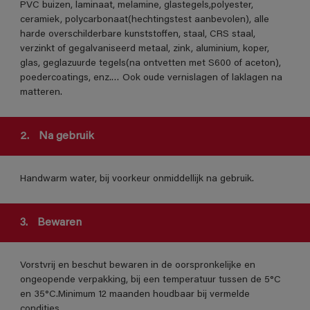
PVC buizen, laminaat, melamine, glastegels,polyester,
ceramiek, polycarbonaat(hechtingstest aanbevolen), alle
harde overschilderbare kunststoffen, staal, CRS staal,
verzinkt of gegalvaniseerd metaal, zink, aluminium, koper,
glas, geglazuurde tegels(na ontvetten met S600 of aceton),
poedercoatings, enz.… Ook oude vernislagen of laklagen na
matteren.
2.
Na gebruik
Handwarm water, bij voorkeur onmiddellijk na gebruik.
3.
Bewaren
Vorstvrij en beschut bewaren in de oorspronkelijke en
ongeopende verpakking, bij een temperatuur tussen de 5°C
en 35°C.Minimum 12 maanden houdbaar bij vermelde
condities.