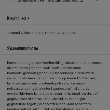
Veiligheidsfiche Permacryl Omniprimer 001/AW
Kleurcollectie
Trimetal Colour Index 2, Trimetal ACC to RAL
Systeeminformatie
hecht, na aangepaste voorbereiding, uitstekend op de meest
diverse ondergronden zoals zoals verschillende
houtondergronden (grond- en tussenlaag), pleisterwerk,
cement, baksteen, beton maar ook op harde PVC buizen,
laminaat, melamine, glastegels,polyester, ceramiek,
polycarbonaat(hechtingstest aanbevolen), alle harde
overschilderbare kunststoffen, staal, CRS staal, verzinkt of
gegalvaniseerd metaal, zink, aluminium, koper, glas,
geglazuurde tegels(na ontvetten met S600 of aceton),
poedercoatings, enz.… Ook als hechtprimer op oude