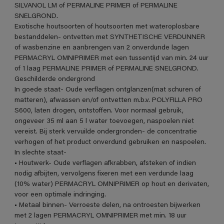
SILVANOL LM of PERMALINE PRIMER of PERMALINE
SNELGROND.
Exotische houtsoorten of houtsoorten met wateroplosbare
bestanddelen- ontvetten met SYNTHETISCHE VERDUNNER
of wasbenzine en aanbrengen van 2 onverdunde lagen
PERMACRYL OMNIPRIMER met een tussentijd van min. 24 uur
of 1 laag PERMALINE PRIMER of PERMALINE SNELGROND.
Geschilderde ondergrond
In goede staat- Oude verflagen ontglanzen(mat schuren of
matteren), afwassen en/of ontvetten m.b.v. POLYFILLA PRO
S600, laten drogen, ontstoffen. Voor normaal gebruik,
ongeveer 35 ml aan 5 l water toevoegen, naspoelen niet
vereist. Bij sterk vervuilde ondergronden- de concentratie
verhogen of het product onverdund gebruiken en naspoelen.
In slechte staat-
• Houtwerk- Oude verflagen afkrabben, afsteken of indien
nodig afbijten, vervolgens fixeren met een verdunde laag
(10% water) PERMACRYL OMNIPRIMER op hout en derivaten,
voor een optimale indringing.
• Metaal binnen- Verroeste delen, na ontroesten bijwerken
met 2 lagen PERMACRYL OMNIPRIMER met min. 18 uur