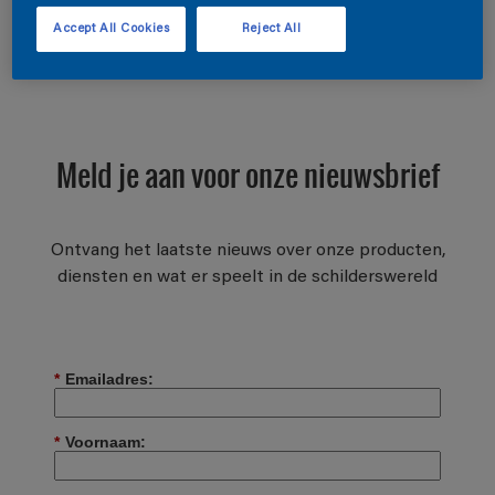
wellicht vind je de juiste informatie onder onze
Accept All Cookies
Reject All
populaire artikelen
Meld je aan voor onze nieuwsbrief
Ontvang het laatste nieuws over onze producten,
diensten en wat er speelt in de schilderswereld