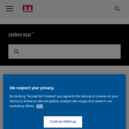
zoeken naar ''
We respect your privacy.
By clicking “Accept All Cookies”, you agree to the storing of cookies on your
device to enhance site navigation, analyze site usage, and assist in our
marketing efforts.
Info
Sorry, we hebben geen resultaten gevonden
Cookies Settings
voor
''