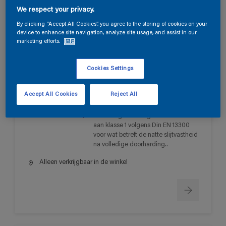
We respect your privacy.
By clicking “Accept All Cookies”, you agree to the storing of cookies on your
Magna Clean
device to enhance site navigation, analyze site usage, and assist in our
marketing efforts.
Info
Waterafstotend(hydrofoob) en
vetafstotend(lipofoob) : zeer geringe
Cookies Settings
vlekabsorptie door waterparelend
effect.
Zeer goed bestand tegen
Accept All Cookies
Reject All
opglanzen.
Extreem goed reinigbaar -Voldoet
aan klasse 1 volgens Din EN 13300
voor wat betreft de natte slijtvastheid
na volledige doorharding..
Alleen verkrijgbaar in de winkel