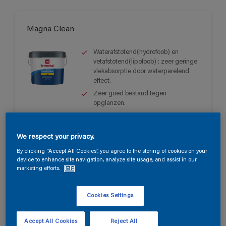
Magna Clean
Waterafstotend(hydrofoob) en
vetafstotend(lipofoob) : zeer geringe
vlekabsorptie door waterparelend
effect.
Zeer goed bestand tegen
opglanzen.
Extreem goed reinigbaar -Voldoet
aan klasse 1 volgens Din EN 13300
voor wat betreft de natte slijtvastheid
We respect your privacy.
na volledige doorharding..
By clicking “Accept All Cookies”, you agree to the storing of cookies on your
device to enhance site navigation, analyze site usage, and assist in our
Alleen verkrijgbaar in de winkel
marketing efforts.
Info
Cookies Settings
Accept All Cookies
Reject All