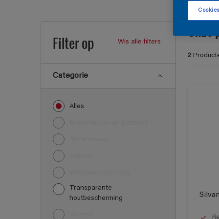
Cookies
Onze 
Filter op
Wis alle filters
2
Product
Categorie
Alles
Binnenmuren en plafonds
Buitenmuren
Lakken
Metaalbescherming
Transparante
Silva
houtbescherming
Vloeren
Re