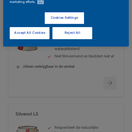
marketing efforts.
Info
Silvanol LM
Cookies Settings
Respecteert de natuurlijke
Accept All Cookies
Reject All
houtstructuur
Waterdampdoorlatend en
waterafstotend
Niet filmvormend en bladdert niet af
Alleen verkrijgbaar in de winkel
Silvanol LS
Respecteert de natuurlijke