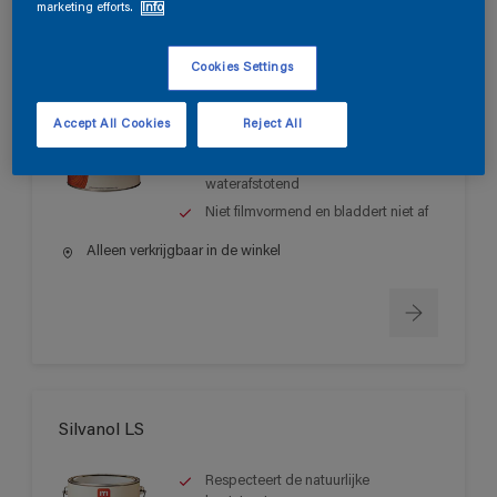
marketing efforts.
Info
Silvanol LM
Cookies Settings
Respecteert de natuurlijke
Accept All Cookies
Reject All
houtstructuur
Waterdampdoorlatend en
waterafstotend
Niet filmvormend en bladdert niet af
Alleen verkrijgbaar in de winkel
Silvanol LS
Respecteert de natuurlijke