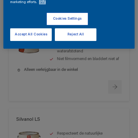
marketing efforts.
Info
Silvanol LM
Cookies Settings
Respecteert de natuurlijke
Accept All Cookies
Reject All
houtstructuur
Waterdampdoorlatend en
waterafstotend
Niet filmvormend en bladdert niet af
Alleen verkrijgbaar in de winkel
Silvanol LS
Respecteert de natuurlijke