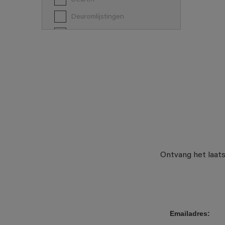
Deuromlijstingen
Ferrometaal
Former paintings- adherent
Garagepoorten
Gegalvaniseerd staal
Gevel
Gipskartonplaat, Gyproc
Glas
Glasvezelbekleding
Ontvang het laats
Hout
Keramiek
Koper
Kunststoffen