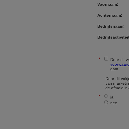
MDF
Melamine
Metaal
Muren
Non-ferrometalen (alu, zink,
koper, …)
Plafonds
Pleister
Pleisterwerk
PVC
Radiatoren
Reeds geschilderde
oppervlakken
Schrijnwerk