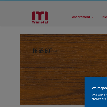
Assortiment
Kle
E6.65.60T
We respec
By clicking 
analyze site 