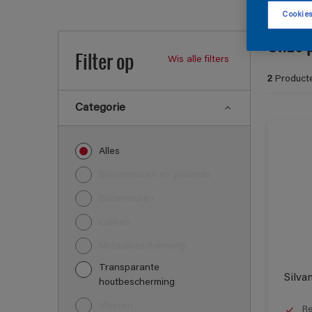
Cookies
Onze 
Filter op
Wis alle filters
2
Product
Categorie
Alles
Binnenmuren en plafonds
Buitenmuren
Lakken
Metaalbescherming
Transparante
Silva
houtbescherming
Vloeren
Re