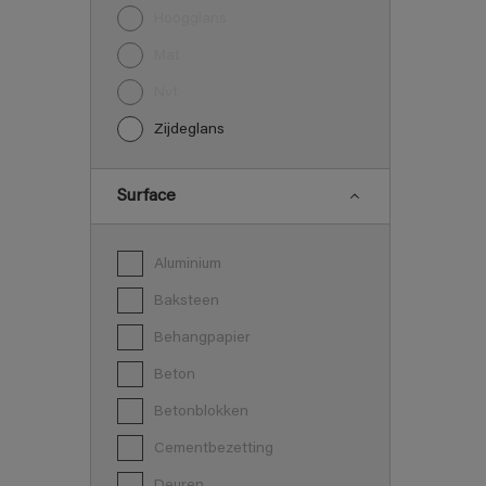
Hoogglans
Mat
nvt
Zijdeglans
Surface
Aluminium
Baksteen
Behangpapier
Beton
Betonblokken
Cementbezetting
Deuren