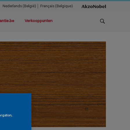
Nederlands (België)
Français (Belgique)
antie.be
Verkooppunten
vigation,