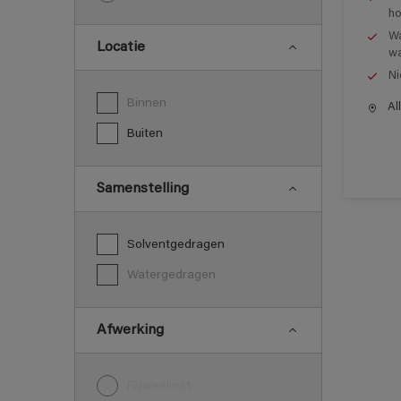
ho
Wa
Locatie
wa
Ni
Binnen
All
Buiten
Samenstelling
Solventgedragen
Watergedragen
Afwerking
Fluweelmat