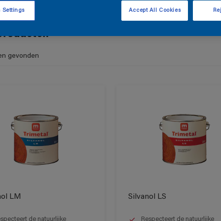
 Settings
Accept All Cookies
Rej
producten
en gevonden
nol LM
Silvanol LS
specteert de natuurlijke
Respecteert de natuurlijke