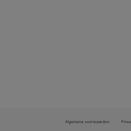
Staal
Steen
Steenachtig
Synthetisch materiaal
Tegels
Vloeren
Algemene voorwaarden
Priva