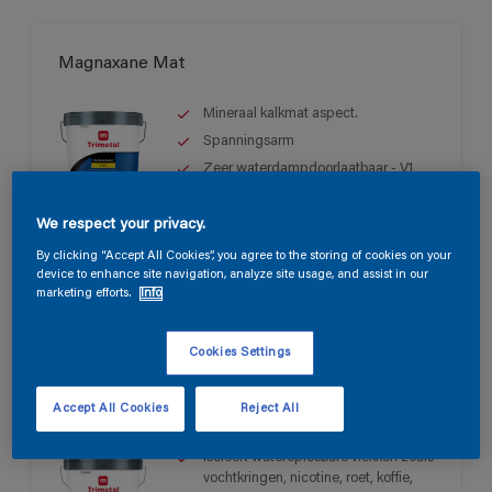
Magnaxane Mat
Mineraal kalkmat aspect.
Spanningsarm
Zeer waterdampdoorlaatbaar - V1
We respect your privacy.
Alleen verkrijgbaar in de winkel
By clicking “Accept All Cookies”, you agree to the storing of cookies on your
device to enhance site navigation, analyze site usage, and assist in our
marketing efforts.
Info
Cookies Settings
Magnatex Isotop
Accept All Cookies
Reject All
Isoleert wateroplosbare vlekken zoals
vochtkringen, nicotine, roet, koffie,