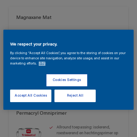
Magnaxane Mat
Mineraal kalkmat aspect.
Spanningsarm
We respect your privacy.
Zeer waterdampdoorlaatbaar - V1
By clicking “Accept All Cookies”, you agree to the storing of cookies on your
device to enhance site navigation, analyze site usage, and assist in our
Alleen verkrijgbaar in de winkel
marketing efforts.
Info
Cookies Settings
Accept All Cookies
Reject All
Permacryl Omniprimer
Allround toepassing: isolerend,
roestwerend en hechtingsprimer op