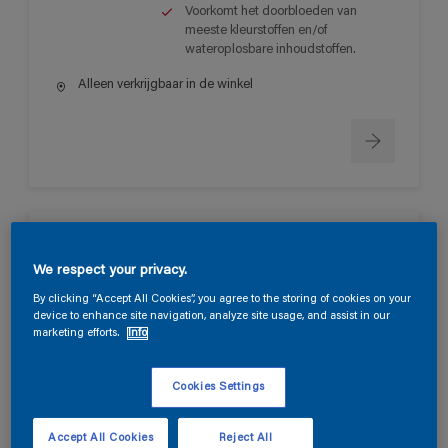
Voorkomt het doorbloeden van
meeste kleurstoffen en/of
wateroplosbare inhoudstoffen.
Alleen verkrijgbaar in de winkel
Permacryl XR Primer
We respect your privacy.
Zeer goede vloei en goed
By clicking “Accept All Cookies”, you agree to the storing of cookies on your
schuurbaar.
device to enhance site navigation, analyze site usage, and assist in our
marketing efforts.
Info
Lange open tijd.
Sneldrogend met een goede
doorharding.
Cookies Settings
Alleen verkrijgbaar in de winkel
Accept All Cookies
Reject All