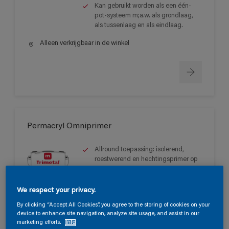
Kan gebruikt worden als een één-
pot-systeem m;a.w. als grondlaag,
als tussenlaag en als eindlaag.
Alleen verkrijgbaar in de winkel
Permacryl Omniprimer
Allround toepassing: isolerend,
roestwerend en hechtingsprimer op
de meest diverse ondergronden.
Zeer mooie vloei en eenvoudige
We respect your privacy.
applicatie.
Voorkomt het doorbloeden van
By clicking “Accept All Cookies”, you agree to the storing of cookies on your
meeste kleurstoffen en/of
device to enhance site navigation, analyze site usage, and assist in our
marketing efforts.
Info
wateroplosbare inhoudstoffen.