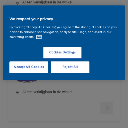
Alleen verkrijgbaar in de winkel
We respect your privacy.
By clicking “Accept All Cookies”, you agree to the storing of cookies on your
device to enhance site navigation, analyze site usage, and assist in our
marketing efforts.
Info
Permacryl XR Satin
Cookies Settings
Hoge vlekbestendigheid
Accept All Cookies
Reject All
Huidvetresistent
Hoge dekkracht
Alleen verkrijgbaar in de winkel