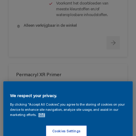
Voorkomt het doorbloeden van
meeste kleurstoffen en/of
wateroplosbare inhoudstoffen.
Alleen verkrijgbaar in de winkel
Permacryl XR Primer
Zeer goede vloei en goed
schuurbaar.
We respect your privacy.
Lange open tijd.
By clicking “Accept All Cookies”, you agree to the storing of cookies on your
Sneldrogend met een goede
device to enhance site navigation, analyze site usage, and assist in our
doorharding.
marketing efforts.
Info
Alleen verkrijgbaar in de winkel
Cookies Settings