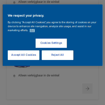
Alleen verkrijgbaar in de winkel
We respect your privacy.
By clicking “Accept All Cookies”, you agree to the storing of cookies on your
device to enhance site navigation, analyze site usage, and assist in our
marketing efforts.
Info
Permacryl XR Satin
Cookies Settings
Hoge vlekbestendigheid
Accept All Cookies
Reject All
Huidvetresistent
Hoge dekkracht
Alleen verkrijgbaar in de winkel