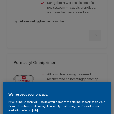
Kan gebruikt worden als een één-
pot-systeem m;a.w. als grondlaag,
als tussenlaag en als eindlaag.
Alleen verkrijgbaar in de winkel
Permacryl Omniprimer
Allround toepassing: isolerend,
roestwerend en hechtingsprimer op
de meest diverse ondergronden.
Zeer mooie vloei en eenvoudige
We respect your privacy.
applicatie.
Voorkomt het doorbloeden van
By clicking “Accept All Cookies”, you agree to the storing of cookies on your
meeste kleurstoffen en/of
device to enhance site navigation, analyze site usage, and assist in our
marketing efforts.
Info
wateroplosbare inhoudstoffen.