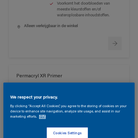
Voorkomt het doorbloeden van
meeste kleurstoffen en/of
wateroplosbare inhoudstoffen.
Alleen verkrijgbaar in de winkel
Permacryl XR Primer
Zeer goede vloei en goed
schuurbaar.
We respect your privacy.
Lange open tijd.
By clicking “Accept All Cookies”, you agree to the storing of cookies on your
Sneldrogend met een goede
device to enhance site navigation, analyze site usage, and assist in our
doorharding.
marketing efforts.
Info
Alleen verkrijgbaar in de winkel
Cookies Settings