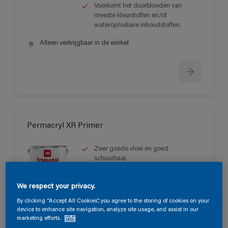
Voorkomt het doorbloeden van
meeste kleurstoffen en/of
wateroplosbare inhoudstoffen.
Alleen verkrijgbaar in de winkel
Permacryl XR Primer
Zeer goede vloei en goed
schuurbaar.
Lange open tijd.
Sneldrogend met een goede
We respect your privacy.
doorharding.
By clicking “Accept All Cookies”, you agree to the storing of cookies on your
device to enhance site navigation, analyze site usage, and assist in our
Alleen verkrijgbaar in de winkel
marketing efforts.
Info