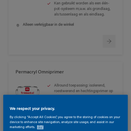
Kan gebruikt worden als een één-
pot-systeem m;a.w. als grondlaag,
als tussenlaag en als eindlaag.
Alleen verkrijgbaar in de winkel
Permacryl Omniprimer
Allround toepassing: isolerend,
roestwerend en hechtingsprimer op
de meest diverse ondergronden.
Zeer mooie vloei en eenvoudige
We respect your privacy.
applicatie.
Voorkomt het doorbloeden van
By clicking “Accept All Cookies”, you agree to the storing of cookies on your
meeste kleurstoffen en/of
device to enhance site navigation, analyze site usage, and assist in our
marketing efforts.
Info
wateroplosbare inhoudstoffen.