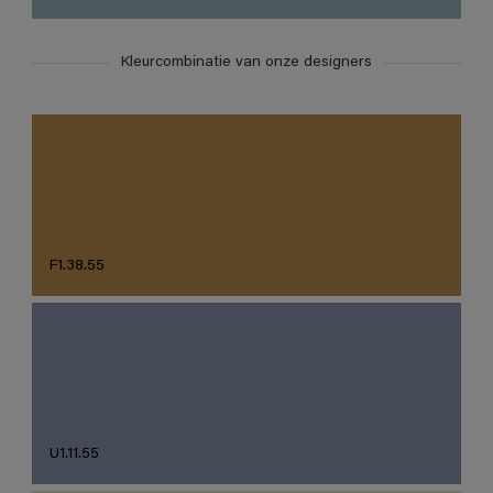
Kleurcombinatie van onze designers
F1.38.55
U1.11.55