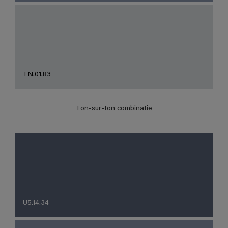
TN.01.83
Ton-sur-ton combinatie
U5.14.34