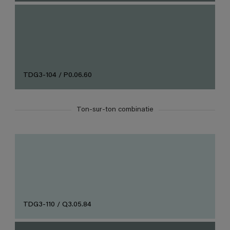
TDG3-104 / P0.06.60
Ton-sur-ton combinatie
TDG3-110 / Q3.05.84