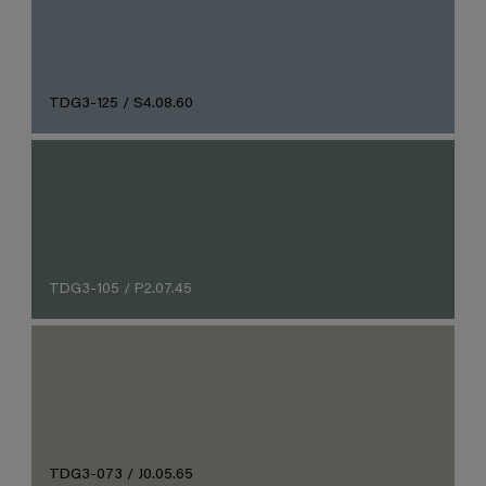
TDG3-125 / S4.08.60
TDG3-105 / P2.07.45
TDG3-073 / J0.05.65