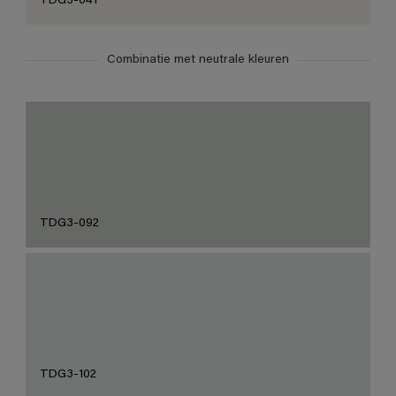
TDG3-041
Combinatie met neutrale kleuren
TDG3-092
TDG3-102