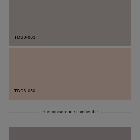
TDG3-003
TDG3-030
Harmoniserende combinatie