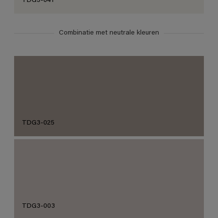
TDG3-041
Combinatie met neutrale kleuren
TDG3-025
TDG3-003