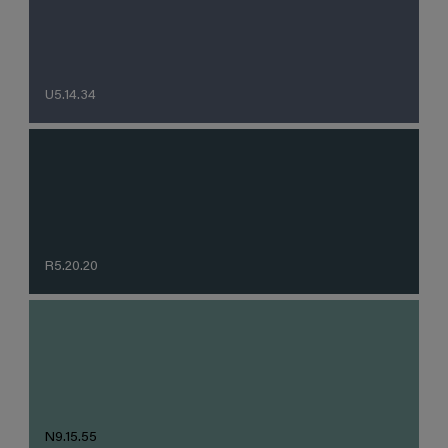
U5.14.34
R5.20.20
N9.15.55