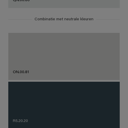
QN.00.86
Combinatie met neutrale kleuren
ON.00.81
R5.20.20