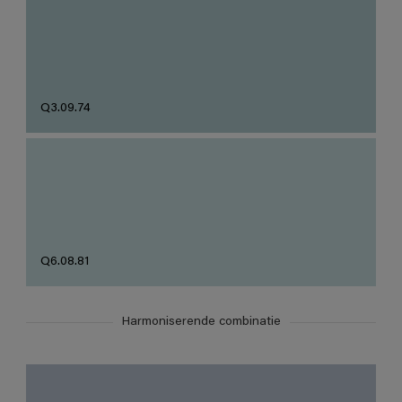
Q3.09.74
Q6.08.81
Harmoniserende combinatie