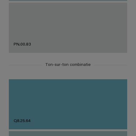
PN.00.83
Ton-sur-ton combinatie
Q8.25.64