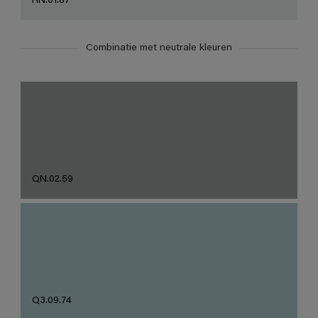
RN.01.87
Combinatie met neutrale kleuren
QN.02.59
Q3.09.74