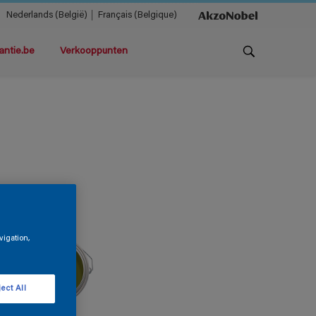
Nederlands (België)
Français (Belgique)
antie.be
Verkooppunten
vigation,
ect All