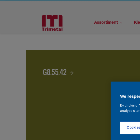
Assortiment
Kle
G8.55.42
We respec
By clicking 
analyze site 
Cookies