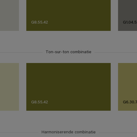
G8.55.42
G1.04.5
Ton-sur-ton combinatie
G8.55.42
G6.30.
Harmoniserende combinatie