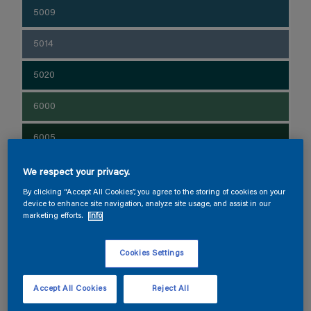
5009
5014
5020
6000
6005
6010
We respect your privacy.
By clicking “Accept All Cookies”, you agree to the storing of cookies on your
6015
device to enhance site navigation, analyze site usage, and assist in our
marketing efforts.
Info
6020
Cookies Settings
6026
Accept All Cookies
Reject All
6033