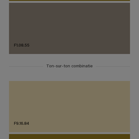
F1.08.55
Ton-sur-ton combinatie
F9.16.84