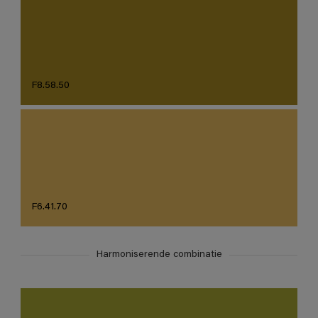
F8.58.50
F6.41.70
Harmoniserende combinatie