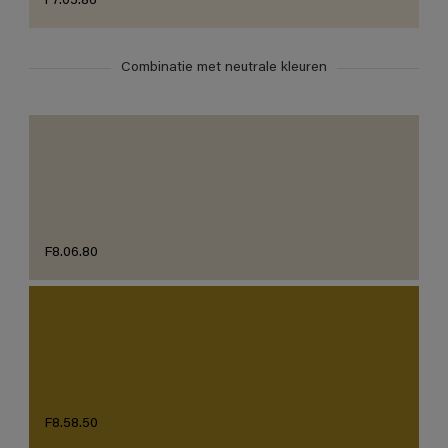
F7.05.86
Combinatie met neutrale kleuren
F8.06.80
F8.58.50