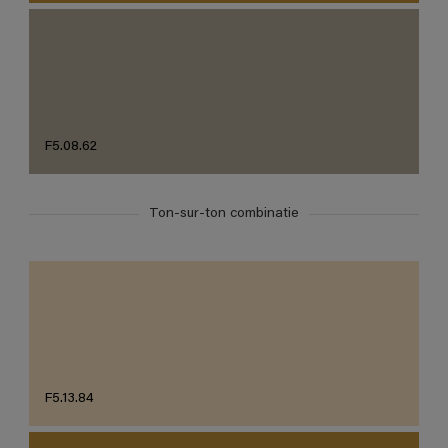
F5.08.62
Ton-sur-ton combinatie
F5.13.84