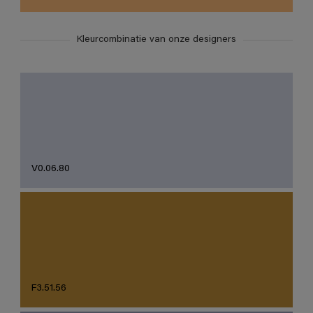
Kleurcombinatie van onze designers
V0.06.80
F3.51.56