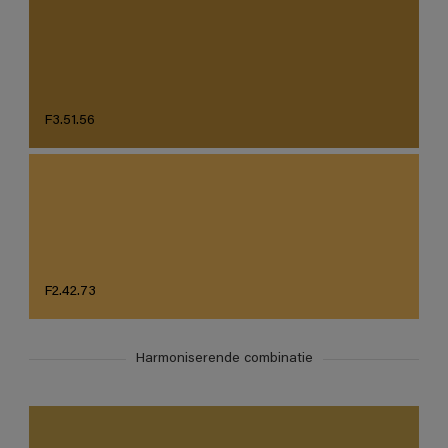
F3.51.56
F2.42.73
Harmoniserende combinatie