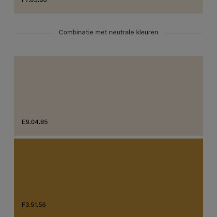
F7.05.86
Combinatie met neutrale kleuren
E9.04.85
F3.51.56