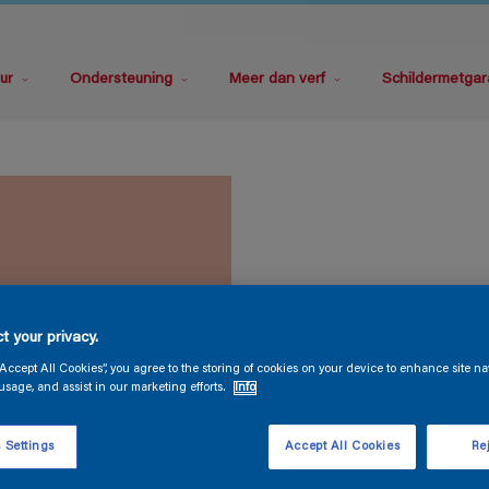
ur
Ondersteuning
Meer dan verf
Schildermetgar
t your privacy.
“Accept All Cookies”, you agree to the storing of cookies on your device to enhance site na
usage, and assist in our marketing efforts.
Info
 Settings
Accept All Cookies
Rej