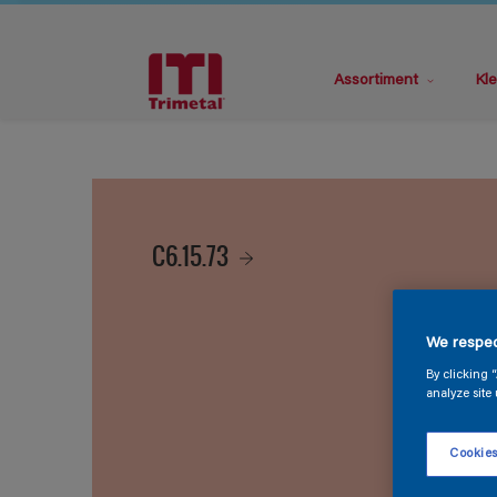
Assortiment
Kle
C6.15.73
We respec
By clicking 
analyze site 
Cookies