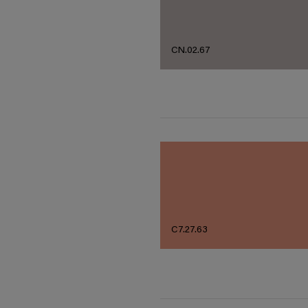
CN.02.67
C7.27.63