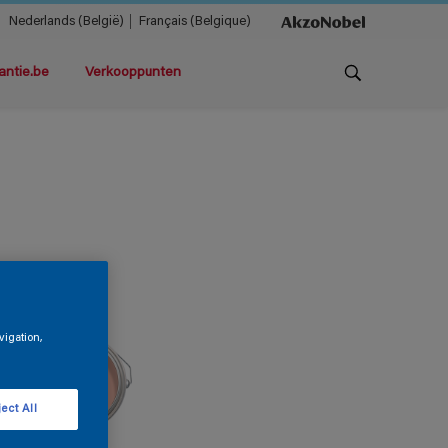
Nederlands (België)
Français (Belgique)
antie.be
Verkooppunten
vigation,
ect All