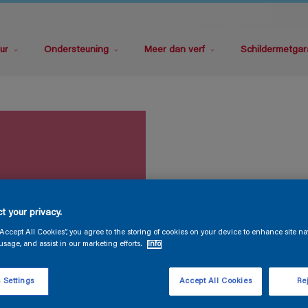
ur
Ondersteuning
Meer dan verf
Schildermetgar
t your privacy.
“Accept All Cookies”, you agree to the storing of cookies on your device to enhance site na
usage, and assist in our marketing efforts.
Info
 Settings
Accept All Cookies
Rej