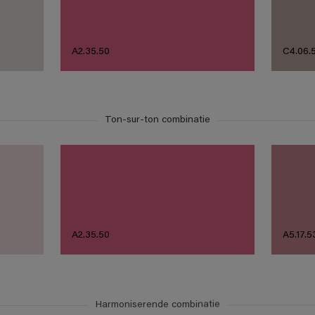
A2.35.50
C4.06.
Ton-sur-ton combinatie
A2.35.50
A5.17.5
Harmoniserende combinatie