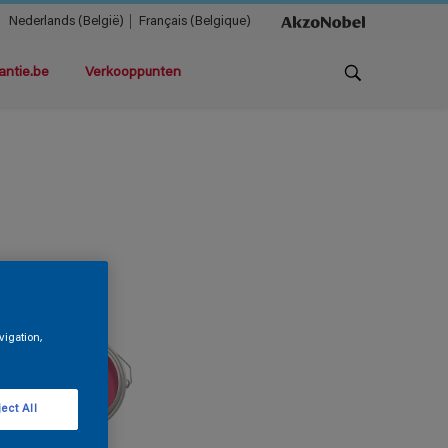
Nederlands (België)
Français (Belgique)
antie.be
Verkooppunten
vigation,
ect All