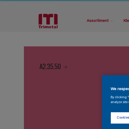
Assortiment
Kle
A2.35.50
We respec
By clicking 
analyze site 
Cookies