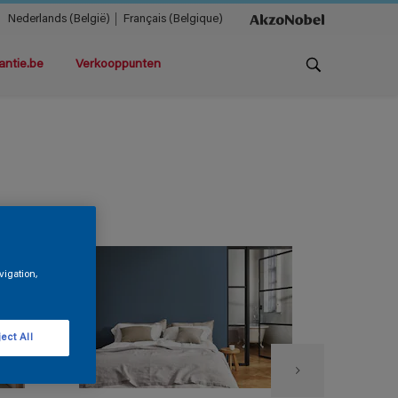
Nederlands (België)
Français (Belgique)
antie.be
Verkooppunten
vigation,
ect All