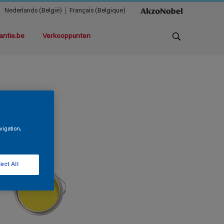
Nederlands (België)
Français (Belgique)
antie.be
Verkooppunten
vigation,
ect All