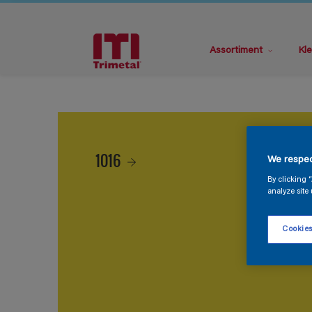
Assortiment
Kle
1016
We respec
By clicking 
analyze site 
Cookies