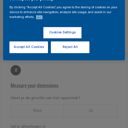
By clicking “Accept All Cookies”, you agree to the storing of cookies on your
device to enhance site navigation, analyze site usage, and assist in our
Door het juiste product te kiezen, maken we de
marketing efforts.
Info
berekening zo accuraat mogelijk.
Cookies Settings
Selecteer je product
Accept All Cookies
Reject All
2
Measure your dimensions
Weet je de grootte van het oppervlak?
Nee
Ja
Vul je afmetingen in