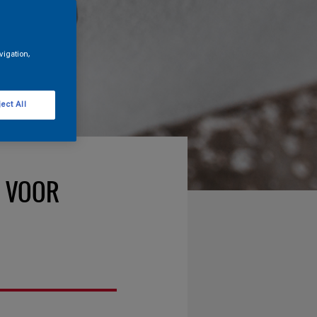
vigation,
ect All
 VOOR