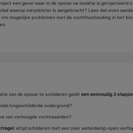
roject een gevel waar in de spouw na-isolatie is geïnjecteerd 
nblad waarop sierpleister is aangebracht? Lees dan even aanda
nd om mogelijke problemen met de vochthuishouding in het bin
en.
atie van de spouw te schilderen geldt
een eenvoudig 2 stappe
delde/ongeschilderde ondergrond?
prake van verhoogde vochtwaarden?
stregel
: altijd schilderen met een zeer waterdamp-open verfs