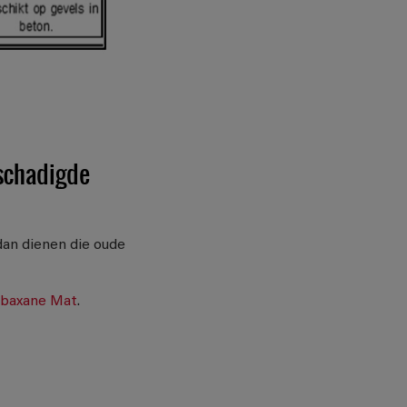
eschadigde
dan dienen die oude
obaxane Mat
.