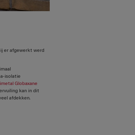
bij er afgewerkt werd
imaal
a-isolatie
imetal Globaxane
vuiling kan in dit
veel afdekken.