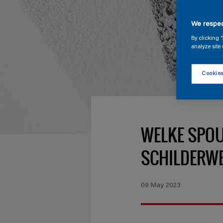
We respec
By clicking 
analyze site 
Cookies
WELKE SPO
SCHILDERW
09 May 2023