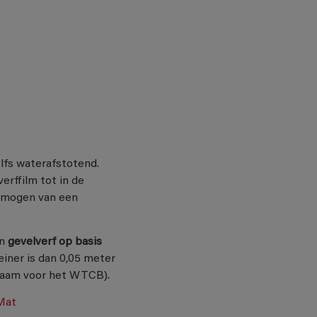
lfs waterafstotend.
erffilm tot in de
ermogen van een
en
gevelverf op basis
iner is dan 0,05 meter
 naam voor het WTCB).
Mat