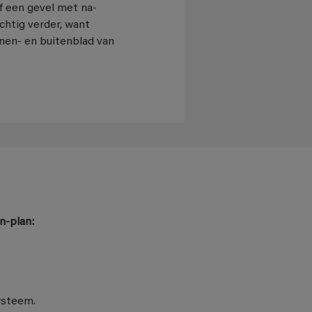
of een gevel met na-
chtig verder, want
nen- en buitenblad van
n-plan:
ysteem.