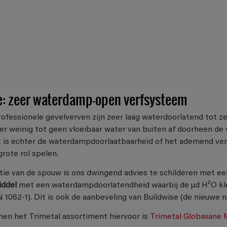
e: zeer waterdamp-open verfsysteem
fessionele gevelverven zijn zeer laag waterdoorlatend tot ze
er weinig tot geen vloeibaar water van buiten af doorheen de v
t is echter de waterdampdoorlaatbaarheid of het ademend v
grote rol spelen.
atie van de spouw is ons dwingend advies te schilderen met e
iddel
met een waterdampdoorlatendheid waarbij de µd H²O kle
1062-1). Dit is ook de aanbeveling van Buildwise (de nieuwe
nen het Trimetal assortiment hiervoor is
Trimetal Globaxane 