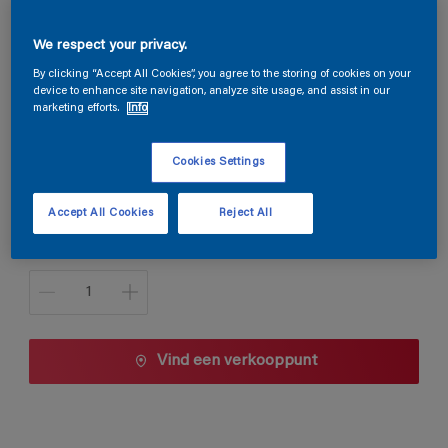
Trimetal Mat
We respect your privacy.
By clicking “Accept All Cookies”, you agree to the storing of cookies on your
device to enhance site navigation, analyze site usage, and assist in our
V6.30.30
marketing efforts.
Info
Kleur wijzigen
Cookies Settings
1 L
Accept All Cookies
Reject All
1 L
Aantal
2,5 L
5 L
10 L
Vind een verkooppunt