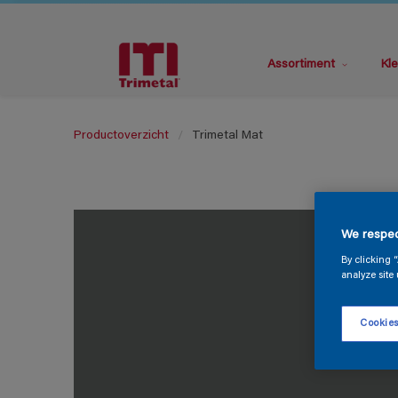
Assortiment
Kle
Productoverzicht
Trimetal Mat
We respec
By clicking 
analyze site 
Cookies