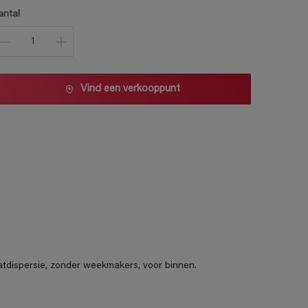
1 L
antal
2,5 L
5 L
10 L
Vind een verkooppunt
atdispersie, zonder weekmakers, voor binnen.