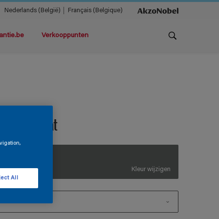
Nederlands (België)
Français (Belgique)
antie.be
Verkooppunten
rimetal Mat
vigation,
LN.02.37
Kleur wijzigen
ect All
1 L