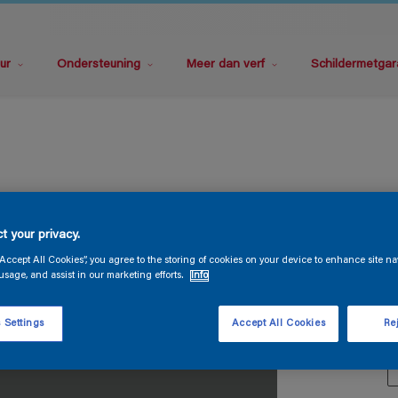
ur
Ondersteuning
Meer dan verf
Schildermetgar
T
t your privacy.
“Accept All Cookies”, you agree to the storing of cookies on your device to enhance site na
usage, and assist in our marketing efforts.
Info
 Settings
Accept All Cookies
Rej