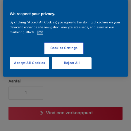
We respect your privacy.
Trimetal Mat
By clicking “Accept All Cookies”, you agree to the storing of cookies on your
device to enhance site navigation, analyze site usage, and assist in our
marketing efforts.
Info
E4.34.74
Kleur wijzigen
Cookies Settings
Accept All Cookies
Reject All
1 L
1 L
Aantal
2,5 L
5 L
10 L
Vind een verkooppunt