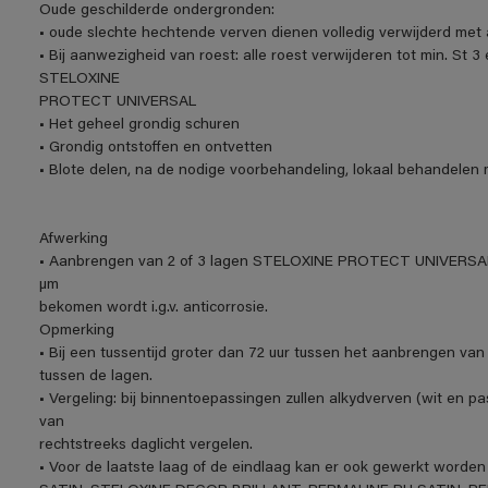
Oude geschilderde ondergronden:
• oude slechte hechtende verven dienen volledig verwijderd met a
• Bij aanwezigheid van roest: alle roest verwijderen tot min. St 3
STELOXINE
PROTECT UNIVERSAL
• Het geheel grondig schuren
• Grondig ontstoffen en ontvetten
• Blote delen, na de nodige voorbehandeling, lokaal behand
Afwerking
• Aanbrengen van 2 of 3 lagen STELOXINE PROTECT UNIVERSAL to
µm
bekomen wordt i.g.v. anticorrosie.
Opmerking
• Bij een tussentijd groter dan 72 uur tussen het aanbrengen van
tussen de lagen.
• Vergeling: bij binnentoepassingen zullen alkydverven (wit en p
van
rechtstreeks daglicht vergelen.
• Voor de laatste laag of de eindlaag kan er ook gewerkt wor