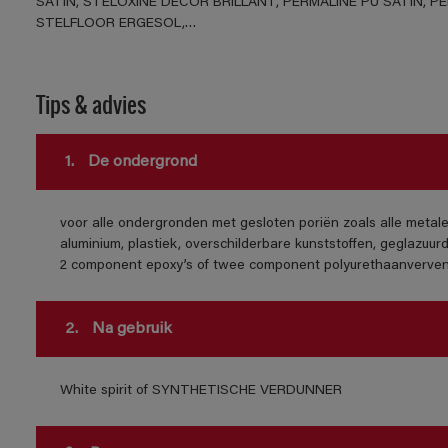
SATIN, STELOXINE DECOR BRILLANT, PERMALINE PU SATIN, P
STELFLOOR ERGESOL,…
Tips & advies
1.
De ondergrond
voor alle ondergronden met gesloten poriën zoals alle metalen
aluminium, plastiek, overschilderbare kunststoffen, geglazuur
2 component epoxy’s of twee component polyurethaanverven
2.
Na gebruik
White spirit of SYNTHETISCHE VERDUNNER