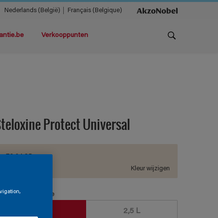
Nederlands (België)
Français (Belgique)
antie.be
Verkooppunten
teloxine Protect Universal
E9.04.85
Kleur wijzigen
vigation,
erpakkingsgrootte
1 L
2,5 L