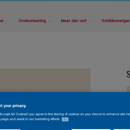
ur
Ondersteuning
Meer dan verf
Schildermetgar
S
t your privacy.
“Accept All Cookies”, you agree to the storing of cookies on your device to enhance site na
V
usage, and assist in our marketing efforts.
Info