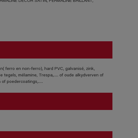
ERMALINE DECOR SATIN, PERMALINE BRILLANT,
( ferro en non-ferro), hard PVC, galvanisé, zink,
de tegels, mélamine, Trespa,…. of oude alkydverven of
 of poedercoatings,….