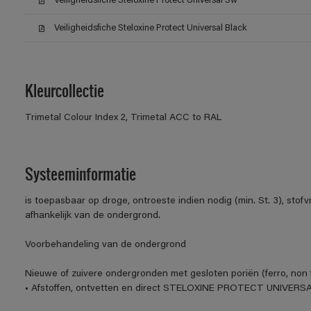
Veiligheidsfiche Steloxine Protect Universal Sw
Veiligheidsfiche Steloxine Protect Universal Black
Kleurcollectie
Trimetal Colour Index 2, Trimetal ACC to RAL
Systeeminformatie
is toepasbaar op droge, ontroeste indien nodig (min. St. 3), stof
afhankelijk van de ondergrond.
Voorbehandeling van de ondergrond
Nieuwe of zuivere ondergronden met gesloten poriën (ferro, non f
• Afstoffen, ontvetten en direct STELOXINE PROTECT UNIVERSA