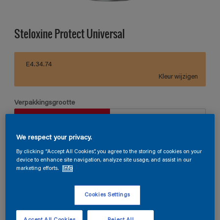
Steloxine Protect Universal
E4.34.74
Kleur wijzigen
Verpakkingsgrootte
1 L
2,5 L
We respect your privacy.
Aantal
Verfcalculator
By clicking “Accept All Cookies”, you agree to the storing of cookies on your
device to enhance site navigation, analyze site usage, and assist in our
Bereken
marketing efforts.
Info
Cookies Settings
Vind een verkooppunt