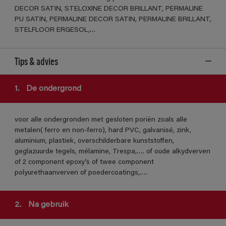
DECOR SATIN, STELOXINE DECOR BRILLANT, PERMALINE
PU SATIN, PERMALINE DECOR SATIN, PERMALINE BRILLANT,
STELFLOOR ERGESOL,…
Tips & advies
1.
De ondergrond
voor alle ondergronden met gesloten poriën zoals alle
metalen( ferro en non-ferro), hard PVC, galvanisé, zink,
aluminium, plastiek, overschilderbare kunststoffen,
geglazuurde tegels, mélamine, Trespa,…. of oude alkydverven
of 2 component epoxy’s of twee component
polyurethaanverven of poedercoatings,….
2.
Na gebruik